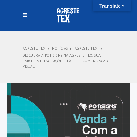
Translate »
AGRESTE TEX
NOTÍCIAS
AGRESTE TEX
DESCUBRA A POTISIGNS NA AGRESTE TEX: SUA
PARCEIRA EM SOLUÇÕES TÊXTEIS E COMUNICAÇÃO
VISUAL!