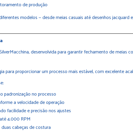
nitoramento de produção
diferentes modelos — desde meias casuais até desenhos jacquard e
na
verMacchina, desenvolvida para garantir fechamento de meias com
a para proporcionar um processo mais estável, com excelente acab
se:
do padronização no processo
onforme a velocidade de operação
do facilidade e precisão nos ajustes
e até 4.000 RPM
 duas cabeças de costura