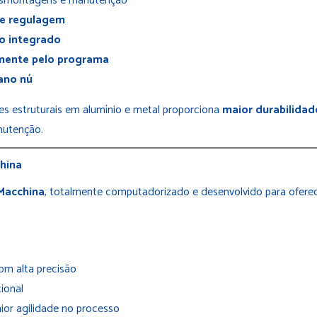
desmontagens e manutenção
de regulagem
io integrado
mente pelo programa
ano nú
s estruturais em alumínio e metal proporciona
maior durabilidad
anutenção.
hina
rMacchina
, totalmente computadorizado e desenvolvido para ofere
om alta precisão
ional
or agilidade no processo